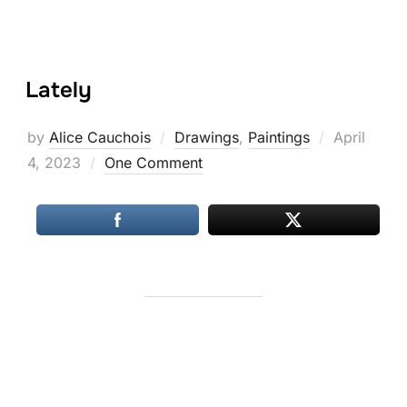
Lately
Posted
by
Alice Cauchois
Drawings
,
Paintings
April
on
4, 2023
One Comment