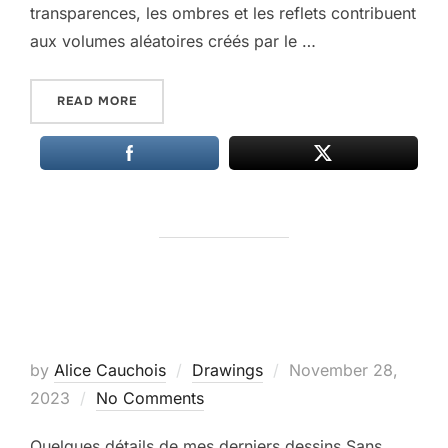
transparences, les ombres et les reflets contribuent
aux volumes aléatoires créés par le …
“EXPOSITION VARIATIONS TEXTILES”
READ MORE
Posted
by
Alice Cauchois
Drawings
November 28,
on
2023
No Comments
Quelques détails de mes derniers dessins Sans