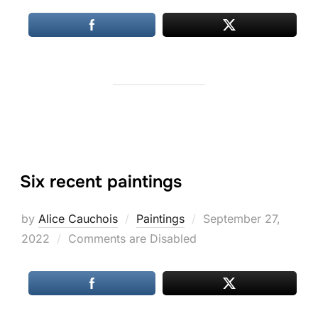
Six recent paintings
Posted
by
Alice Cauchois
Paintings
September 27,
on
2022
Comments are Disabled