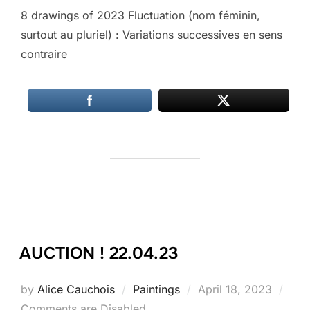
8 drawings of 2023 Fluctuation (nom féminin,
surtout au pluriel) : Variations successives en sens
contraire
AUCTION ! 22.04.23
Posted
by
Alice Cauchois
Paintings
April 18, 2023
on
Comments are Disabled