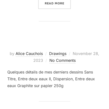
“EXPOSITION VARIATIONS 
READ MORE
Posted
by
Alice Cauchois
Drawings
November 28,
on
2023
No Comments
Quelques détails de mes derniers dessins Sans
Titre, Entre deux eaux II, Dispersion, Entre deux
eaux Graphite sur papier 250g