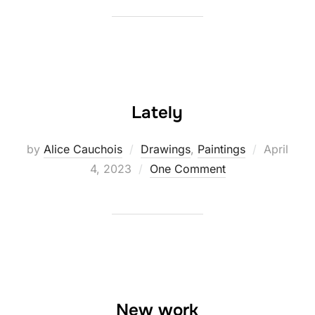
Lately
Posted
by
Alice Cauchois
Drawings
,
Paintings
April
on
4, 2023
One Comment
New work