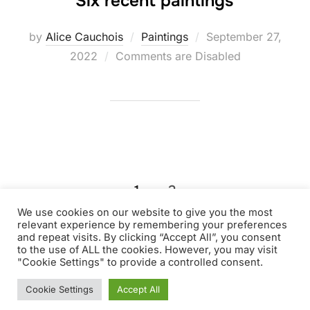
Six recent paintings
Posted
by
Alice Cauchois
Paintings
September 27,
on
2022
Comments are Disabled
Posts
1
2
We use cookies on our website to give you the most
pagination
relevant experience by remembering your preferences
and repeat visits. By clicking “Accept All”, you consent
to the use of ALL the cookies. However, you may visit
"Cookie Settings" to provide a controlled consent.
Copyright © 2026 ALICE CAUCHOIS
Inspiro Theme
by
WPZOOM
Cookie Settings
Accept All