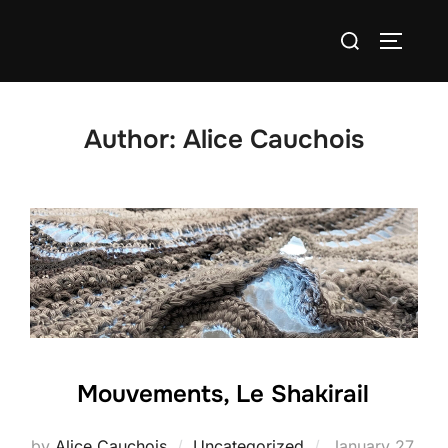
Skip
Search
to
TOGGLE
for:
content
Author:
Alice Cauchois
Mouvements, Le Shakirail
Posted
by
Alice Cauchois
Uncategorized
January 27,